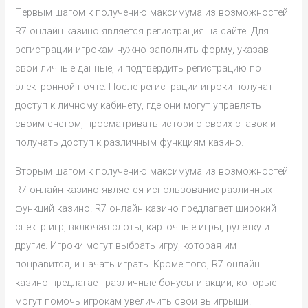
Первым шагом к получению максимума из возможностей
R7 онлайн казино является регистрация на сайте. Для
регистрации игрокам нужно заполнить форму, указав
свои личные данные, и подтвердить регистрацию по
электронной почте. После регистрации игроки получат
доступ к личному кабинету, где они могут управлять
своим счетом, просматривать историю своих ставок и
получать доступ к различным функциям казино.
Вторым шагом к получению максимума из возможностей
R7 онлайн казино является использование различных
функций казино. R7 онлайн казино предлагает широкий
спектр игр, включая слоты, карточные игры, рулетку и
другие. Игроки могут выбрать игру, которая им
понравится, и начать играть. Кроме того, R7 онлайн
казино предлагает различные бонусы и акции, которые
могут помочь игрокам увеличить свои выигрыши.