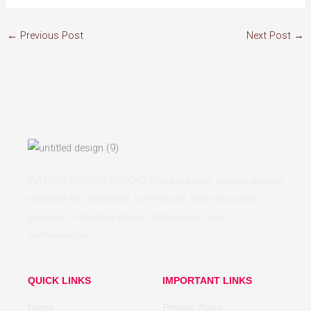
←
Previous Post
Next Post
→
INTRIOX DESIGN STUDIO offers creative, custom interior
solutions for residential, commercial, and renovation
projects — blending design, technology, and
craftsmanship.
QUICK LINKS
IMPORTANT LINKS
Home
Privacy Policy