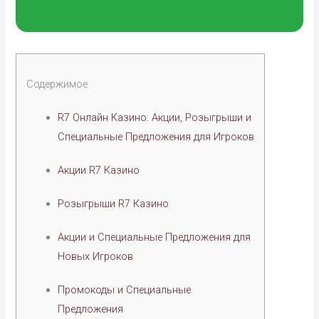
Содержимое
R7 Онлайн Казино: Акции, Розыгрыши и
Специальные Предложения для Игроков
Акции R7 Казино
Розыгрыши R7 Казино
Акции и Специальные Предложения для
Новых Игроков
Промокоды и Специальные
Предложения