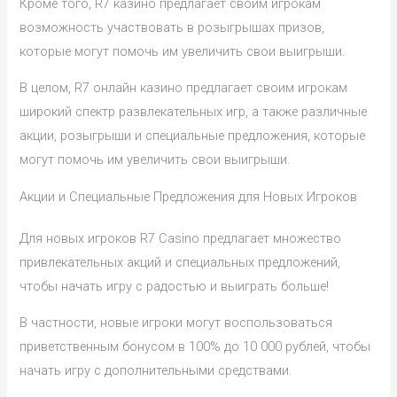
Кроме того, R7 казино предлагает своим игрокам
возможность участвовать в розыгрышах призов,
которые могут помочь им увеличить свои выигрыши.
В целом, R7 онлайн казино предлагает своим игрокам
широкий спектр развлекательных игр, а также различные
акции, розыгрыши и специальные предложения, которые
могут помочь им увеличить свои выигрыши.
Акции и Специальные Предложения для Новых Игроков
Для новых игроков R7 Casino предлагает множество
привлекательных акций и специальных предложений,
чтобы начать игру с радостью и выиграть больше!
В частности, новые игроки могут воспользоваться
приветственным бонусом в 100% до 10 000 рублей, чтобы
начать игру с дополнительными средствами.