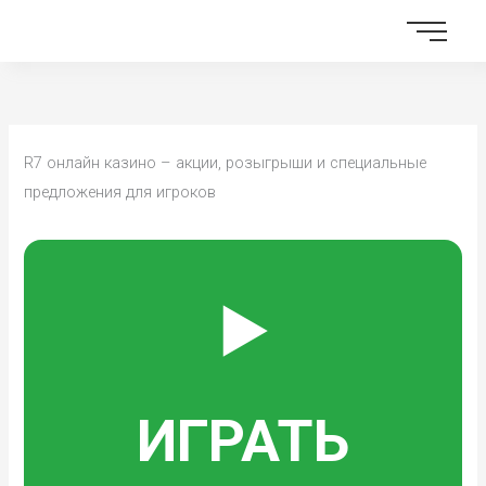
Skip
to
content
R7 онлайн казино – акции, розыгрыши и специальные
предложения для игроков
▶️
ИГРАТЬ