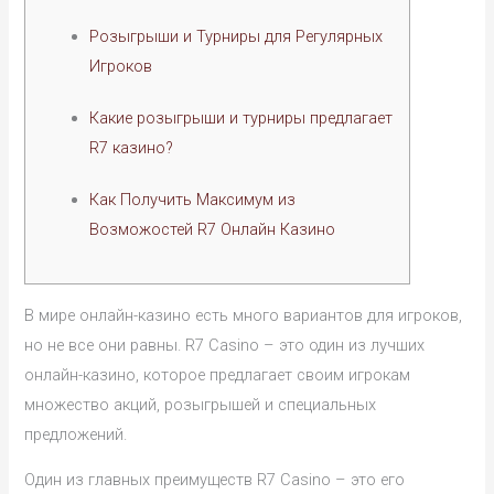
Розыгрыши и Турниры для Регулярных
Игроков
Какие розыгрыши и турниры предлагает
R7 казино?
Как Получить Максимум из
Возможостей R7 Онлайн Казино
В мире онлайн-казино есть много вариантов для игроков,
но не все они равны. R7 Casino – это один из лучших
онлайн-казино, которое предлагает своим игрокам
множество акций, розыгрышей и специальных
предложений.
Один из главных преимуществ R7 Casino – это его