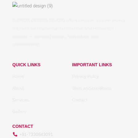
INTRIOX DESIGN STUDIO offers creative, custom interior
solutions for residential, commercial, and renovation
projects — blending design, technology, and
craftsmanship.
QUICK LINKS
IMPORTANT LINKS
Home
Privacy Policy
About
Term and conditions
Services
Contact
Gallery
CONTACT
+91-7330843091