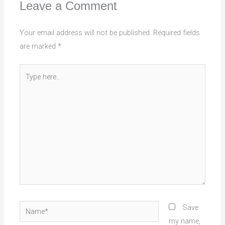
Leave a Comment
Your email address will not be published.
Required fields
are marked
*
Type
here..
Name*
Save
my name,