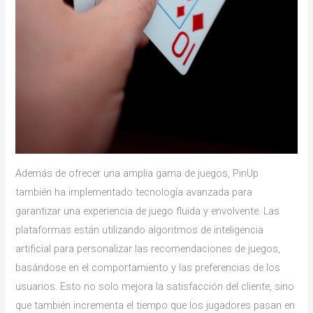
Además de ofrecer una amplia gama de juegos, PinUp
también ha implementado tecnología avanzada para
garantizar una experiencia de juego fluida y envolvente. Las
plataformas están utilizando algoritmos de inteligencia
artificial para personalizar las recomendaciones de juegos,
basándose en el comportamiento y las preferencias de los
usuarios. Esto no solo mejora la satisfacción del cliente, sino
que también incrementa el tiempo que los jugadores pasan en