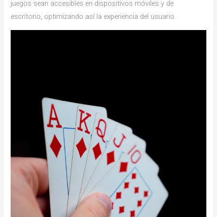
juegos sean accesibles en dispositivos móviles y de
escritorio, optimizando así la experiencia del usuario.