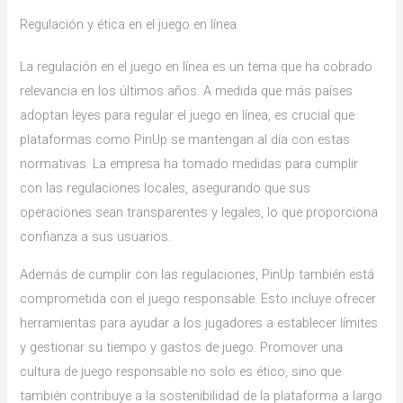
Regulación y ética en el juego en línea
La regulación en el juego en línea es un tema que ha cobrado
relevancia en los últimos años. A medida que más países
adoptan leyes para regular el juego en línea, es crucial que
plataformas como PinUp se mantengan al día con estas
normativas. La empresa ha tomado medidas para cumplir
con las regulaciones locales, asegurando que sus
operaciones sean transparentes y legales, lo que proporciona
confianza a sus usuarios.
Además de cumplir con las regulaciones, PinUp también está
comprometida con el juego responsable. Esto incluye ofrecer
herramientas para ayudar a los jugadores a establecer límites
y gestionar su tiempo y gastos de juego. Promover una
cultura de juego responsable no solo es ético, sino que
también contribuye a la sostenibilidad de la plataforma a largo