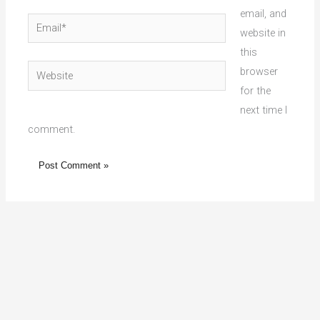
email, and
Email*
website in
this
Website
browser
for the
next time I
comment.