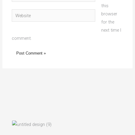
this
Website
browser
for the
next time I
comment.