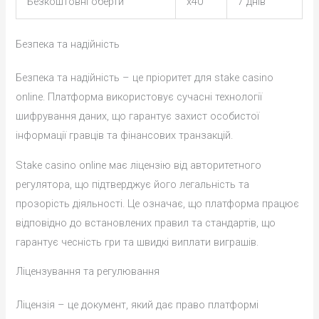
Безкоштовні оберти
x40
7 днів
Безпека та надійність
Безпека та надійність – це пріоритет для stake casino
online. Платформа використовує сучасні технології
шифрування даних, що гарантує захист особистої
інформації гравців та фінансових транзакцій.
Stake casino online має ліцензію від авторитетного
регулятора, що підтверджує його легальність та
прозорість діяльності. Це означає, що платформа працює
відповідно до встановлених правил та стандартів, що
гарантує чесність гри та швидкі виплати виграшів.
Ліцензування та регулювання
Ліцензія – це документ, який дає право платформі