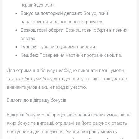
перший депозит.
Бонус, який
Бонус за повторний депозит:
нараховується за поповнення рахунку.
Безкоштовні оберти в певних
Безкоштовні оберти:
слотах.
Турніри з цінними призами.
Турніри:
Повернення частини програних коштів.
Кешбек:
Для отримання бонусу необхідно виконати певні умови,
такі як обіг суми бонусу та депозиту, та інші. Тож уважно
вивчайте умови акцій перед їх участю.
Вимоги до відіграшу бонусів
Відіграш бонусу – це процес виконання певних умов, після
яких бонус та виграші, отримані за його рахунок, стають
доступними для виведення. Умови відіграшу можуть