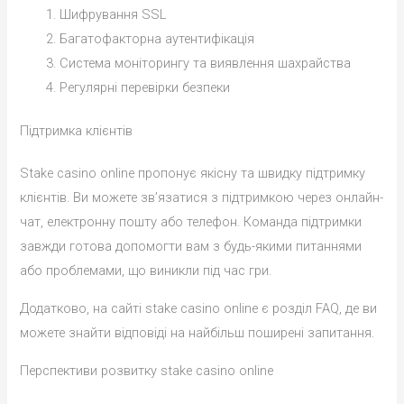
Шифрування SSL
Багатофакторна аутентифікація
Система моніторингу та виявлення шахрайства
Регулярні перевірки безпеки
Підтримка клієнтів
Stake casino online пропонує якісну та швидку підтримку
клієнтів. Ви можете зв’язатися з підтримкою через онлайн-
чат, електронну пошту або телефон. Команда підтримки
завжди готова допомогти вам з будь-якими питаннями
або проблемами, що виникли під час гри.
Додатково, на сайті stake casino online є розділ FAQ, де ви
можете знайти відповіді на найбільш поширені запитання.
Перспективи розвитку stake casino online