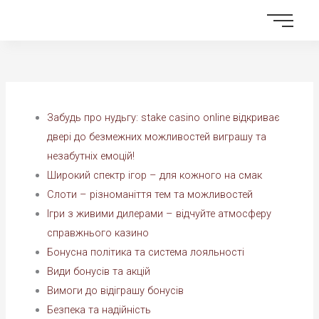
Skip
to
content
Забудь про нудьгу: stake casino online відкриває
двері до безмежних можливостей виграшу та
незабутніх емоцій!
Широкий спектр ігор – для кожного на смак
Слоти – різноманіття тем та можливостей
Ігри з живими дилерами – відчуйте атмосферу
справжнього казино
Бонусна політика та система лояльності
Види бонусів та акцій
Вимоги до відіграшу бонусів
Безпека та надійність