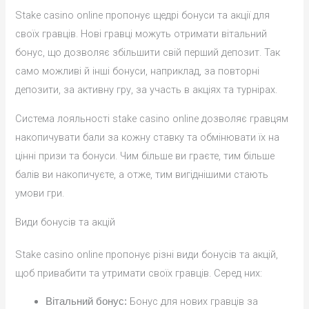
Stake casino online пропонує щедрі бонуси та акції для
своїх гравців. Нові гравці можуть отримати вітальний
бонус, що дозволяє збільшити свій перший депозит. Так
само можливі й інші бонуси, наприклад, за повторні
депозити, за активну гру, за участь в акціях та турнірах.
Система лояльності stake casino online дозволяє гравцям
накопичувати бали за кожну ставку та обмінювати їх на
цінні призи та бонуси. Чим більше ви граєте, тим більше
балів ви накопичуєте, а отже, тим вигіднішими стають
умови гри.
Види бонусів та акцій
Stake casino online пропонує різні види бонусів та акцій,
щоб привабити та утримати своїх гравців. Серед них:
Бонус для нових гравців за
Вітальний бонус: