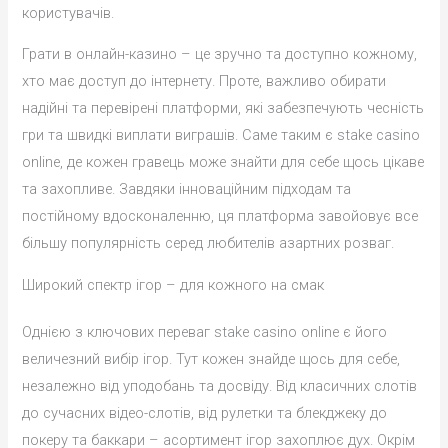
користувачів.
Грати в онлайн-казино – це зручно та доступно кожному,
хто має доступ до інтернету. Проте, важливо обирати
надійні та перевірені платформи, які забезпечують чесність
гри та швидкі виплати виграшів. Саме таким є stake casino
online, де кожен гравець може знайти для себе щось цікаве
та захопливе. Завдяки інноваційним підходам та
постійному вдосконаленню, ця платформа завойовує все
більшу популярність серед любителів азартних розваг.
Широкий спектр ігор – для кожного на смак
Однією з ключових переваг stake casino online є його
величезний вибір ігор. Тут кожен знайде щось для себе,
незалежно від уподобань та досвіду. Від класичних слотів
до сучасних відео-слотів, від рулетки та блекджеку до
покеру та баккари – асортимент ігор захоплює дух. Окрім