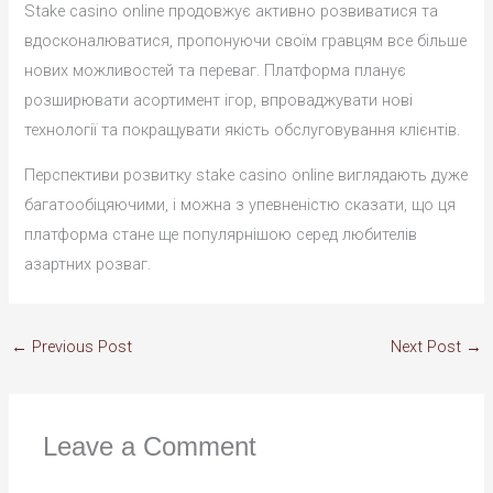
Stake casino online продовжує активно розвиватися та
вдосконалюватися, пропонуючи своїм гравцям все більше
нових можливостей та переваг. Платформа планує
розширювати асортимент ігор, впроваджувати нові
технології та покращувати якість обслуговування клієнтів.
Перспективи розвитку stake casino online виглядають дуже
багатообіцяючими, і можна з упевненістю сказати, що ця
платформа стане ще популярнішою серед любителів
азартних розваг.
←
Previous Post
Next Post
→
Leave a Comment