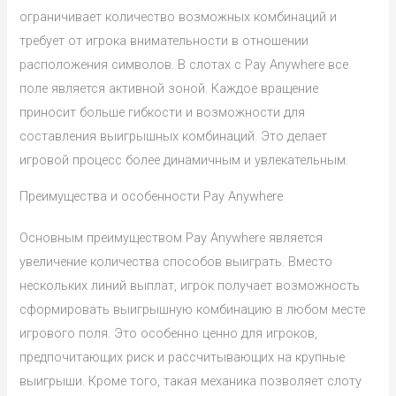
ограничивает количество возможных комбинаций и
требует от игрока внимательности в отношении
расположения символов. В слотах с Pay Anywhere все
поле является активной зоной. Каждое вращение
приносит больше гибкости и возможности для
составления выигрышных комбинаций. Это делает
игровой процесс более динамичным и увлекательным.
Преимущества и особенности Pay Anywhere
Основным преимуществом Pay Anywhere является
увеличение количества способов выиграть. Вместо
нескольких линий выплат, игрок получает возможность
сформировать выигрышную комбинацию в любом месте
игрового поля. Это особенно ценно для игроков,
предпочитающих риск и рассчитывающих на крупные
выигрыши. Кроме того, такая механика позволяет слоту