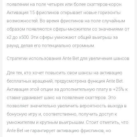
появлении на поле четырех или более скаттеров-корон.
Активация 15 фриспинов открывает новые горизонты
возможностей. Во время фриспинов на поле случайным
образом появляются сферы-множители со значениями от
x2 до x500. Эти сферы умножают общий выигрыш за
раунд, делая его потенциально огромным.
Стратегии использования Ante Bet для увеличения шансов
Для тех, кто хочет повысить свои шансы на активацию
бесплатных вращений, предусмотрена функция Ante Bet.
Активация этой опции за дополнительную плату в +25% к
ставке удваивает шанс на появление скаттеров. Это
позволяет значительно увеличить вероятность выхода в
бонусную игру и, соответственно, получить доступ к
умножителям и крупным выигрышам. Стоит отметить, что
Ante Bet не гарантирует активацию фриспинов, но