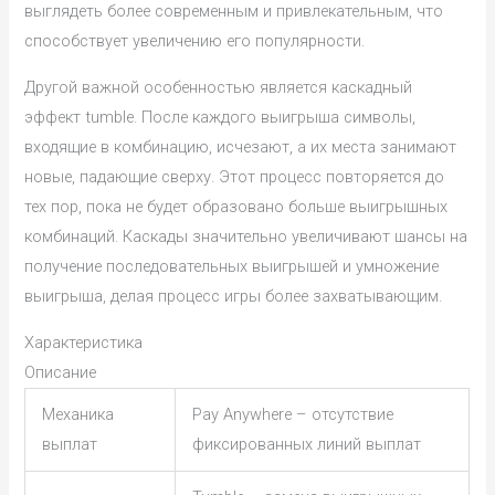
выглядеть более современным и привлекательным, что
способствует увеличению его популярности.
Другой важной особенностью является каскадный
эффект tumble. После каждого выигрыша символы,
входящие в комбинацию, исчезают, а их места занимают
новые, падающие сверху. Этот процесс повторяется до
тех пор, пока не будет образовано больше выигрышных
комбинаций. Каскады значительно увеличивают шансы на
получение последовательных выигрышей и умножение
выигрыша, делая процесс игры более захватывающим.
Характеристика
Описание
Механика
Pay Anywhere – отсутствие
выплат
фиксированных линий выплат