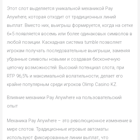
Этот слот выделяется уникальной механикой Pay
Anywhere, которая отходит от традиционных линий
выплат. Вместо них, выигрыш формируется, когда на сетке
6×5 появляется восемь или более одинаковых символов в
любой позиции. Каскадная система tumble позволяет
игрокам получать последовательные выигрыши, заменяя
убранные символы новыми и создавая бесконечную
цепочку возможностей. Высокий потенциал слота, при
RTP 96,5% и максимальной волатильности, делает его
крайне популярным среди игроков Olimp Casino KZ.
Влияние механики Pay Anywhere на пользовательский
опыт
Механика Pay Anywhere – это революционное изменение в
мире слотов. Традиционные игровые автоматы
используют фиксированные линии выплат, что