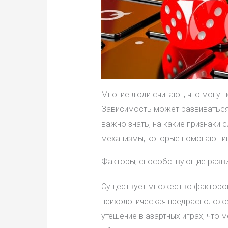
Многие люди считают, что могут 
Зависимость может развиваться 
важно знать, на какие признаки 
механизмы, которые помогают иг
Факторы, способствующие разв
Существует множество факторов,
психологическая предрасположен
утешение в азартных играх, что 