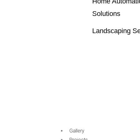
Home Automati
Solutions
Landscaping Se
Gallery
Projects