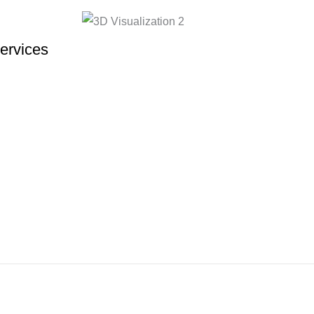
ervices