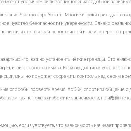
это может увеличить риск возникновения подобной зависимо
желание быстро заработать. Многие игроки приходят в аза
ное чувство безопасности и уверенности. Однако реальнос
е низки, и это приводит к постоянной игре и потере контрол
азартных игр, важно установить чёткие границы. Это включ
игры, и финансового лимита. Если вы достигли установленн
дисциплины, но поможет сохранить контроль над своим вре
ные способы провести время. Хобби, спорт или общение с 
образом, вы не только избежите зависимости, но и改善ите к
омощью, если чувствуете, что зависимость начинает проявл