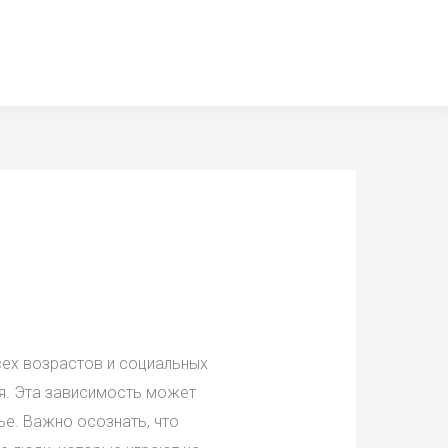
сех возрастов и социальных
ия. Эта зависимость может
ье. Важно осознать, что