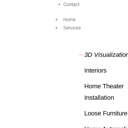
Contact
Home
Services
3D Visualizatio
Interiors
Home Theater
Installation
Loose Furniture