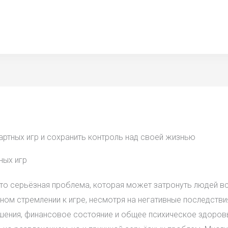
артных игр и сохранить контроль над своей жизнью
ных игр
это серьёзная проблема, которая может затронуть людей в
нном стремлении к игре, несмотря на негативные последств
ошения, финансовое состояние и общее психическое здоров