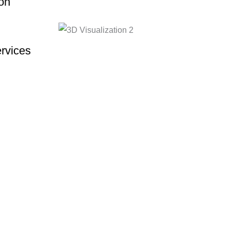
on
rvices