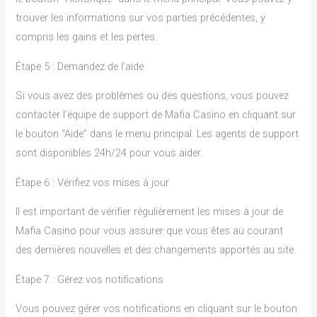
trouver les informations sur vos parties précédentes, y
compris les gains et les pertes.
Étape 5 : Demandez de l’aide
Si vous avez des problèmes ou des questions, vous pouvez
contacter l’équipe de support de Mafia Casino en cliquant sur
le bouton “Aide” dans le menu principal. Les agents de support
sont disponibles 24h/24 pour vous aider.
Étape 6 : Vérifiez vos mises à jour
Il est important de vérifier régulièrement les mises à jour de
Mafia Casino pour vous assurer que vous êtes au courant
des dernières nouvelles et des changements apportés au site.
Étape 7 : Gérez vos notifications
Vous pouvez gérer vos notifications en cliquant sur le bouton