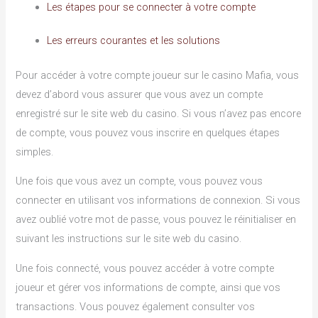
Les étapes pour se connecter à votre compte
Les erreurs courantes et les solutions
Pour accéder à votre compte joueur sur le casino Mafia, vous
devez d’abord vous assurer que vous avez un compte
enregistré sur le site web du casino. Si vous n’avez pas encore
de compte, vous pouvez vous inscrire en quelques étapes
simples.
Une fois que vous avez un compte, vous pouvez vous
connecter en utilisant vos informations de connexion. Si vous
avez oublié votre mot de passe, vous pouvez le réinitialiser en
suivant les instructions sur le site web du casino.
Une fois connecté, vous pouvez accéder à votre compte
joueur et gérer vos informations de compte, ainsi que vos
transactions. Vous pouvez également consulter vos