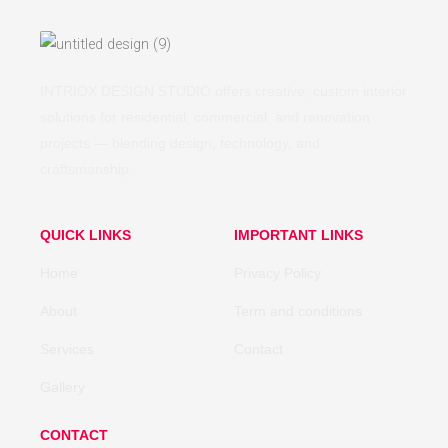
INTRIOX DESIGN STUDIO offers creative, custom interior
solutions for residential, commercial, and renovation
projects — blending design, technology, and
craftsmanship.
QUICK LINKS
IMPORTANT LINKS
Home
Privacy Policy
About
Term and conditions
Services
Contact
Gallery
CONTACT