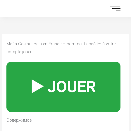
Skip
to
content
Mafia Casino login en France – comment accéder à votre
compte joueur
▶️ JOUER
Содержимое