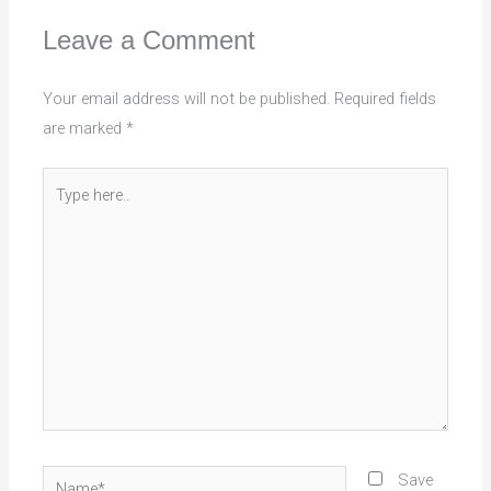
Leave a Comment
Your email address will not be published.
Required fields
are marked
*
Type
here..
Name*
Save