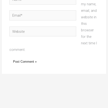
my name,
email, and
Email*
website in
this
Website
browser
for the
next time I
comment.