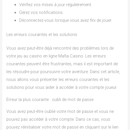
Vérifiez vos mises à jour régulièrement.
Gérez vos notifications.
Déconnectez-vous lorsque vous avez fini de jouer.
Les erreurs courantes et les solutions
Vous avez peut-être déjà rencontré des problèmes lors de
votre jeu au casino en ligne Mafia Casino. Les erreurs
courantes peuvent être frustrantes, mais il est important de
les résoudre pour poursuivre votre aventure. Dans cet article,
nous allons vous présenter les erreurs courantes et les
solutions pour vous aider à accéder à votre compte joueur.
Erreur la plus courante : oubli de mot de passe
Vous avez peut-être oublié votre mot de passe et vous ne
pouvez pas accéder à votre compte. Dans ce cas, vous
pouvez réinitialiser votre mot de passe en cliquant sur le lien